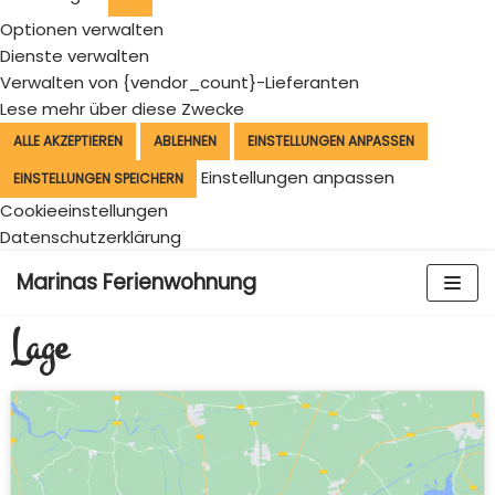
Optionen verwalten
Dienste verwalten
Verwalten von {vendor_count}-Lieferanten
Lese mehr über diese Zwecke
ALLE AKZEPTIEREN
ABLEHNEN
EINSTELLUNGEN ANPASSEN
Einstellungen anpassen
EINSTELLUNGEN SPEICHERN
Cookieeinstellungen
Datenschutzerklärung
Zum
Marinas Ferienwohnung
Inhalt
springen
Lage