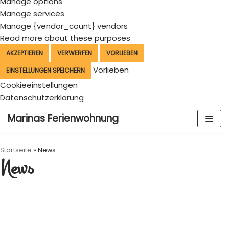
Manage options
Manage services
Manage {vendor_count} vendors
Read more about these purposes
AKZEPTIEREN
VERWERFEN
VORLIEBEN
Vorlieben
EINSTELLUNGEN SPEICHERN
Cookieeinstellungen
Datenschutzerklärung
Skip
Marinas Ferienwohnung
to
content
Startseite
»
News
News